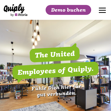
Demo buchen
Suchen
The United
Employees of Quiply.
Fühle Dich hier für
gut verbunden.