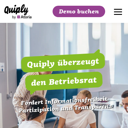
Demo buchen
Suchen
Quiply überzeugt
den Betriebsrat
Fördert Informationsfreiheit,
Partizipation und Transparenz