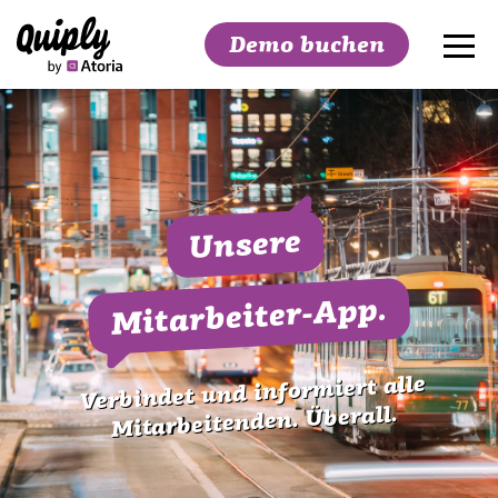
Demo buchen
Suchen
Unsere
Mitarbeiter-App.
Verbindet und informiert alle
Mitarbeitenden. Überall.