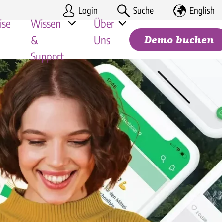
Login
Suche
English
ise
Wissen
Über
&
Uns
Demo buchen
Support
gung |
Deine Karriere
Handel
Mitarbeiter-Apps im Vergleich 2026
Partner-Programm
Tourismus
Kosten-Nutzen Rechnung
Suchen
mie & Franchise
Hilfe-Center für Kunden
le Unternehmen
Systemstatus
Rechtliche Dokumente