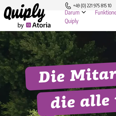
+49 (0) 221 975 815 10
Darum
Funktion
Quiply
Ursa-
Vorteile
Hengs
Sicherheit & DSGVO
Naef
Die Mitar
Persönlicher Kundenser
Fränk
Ander
die alle