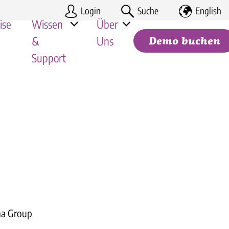
Login
Suche
English
ise
Wissen
Über
&
Uns
Demo buchen
Support
gung |
Deine Karriere
Handel
Mitarbeiter-Apps im Vergleich 2026
Partner-Programm
Tourismus
Kosten-Nutzen Rechnung
Suchen
mie & Franchise
Hilfe-Center für Kunden
le Unternehmen
Systemstatus
Rechtliche Dokumente
ha Group