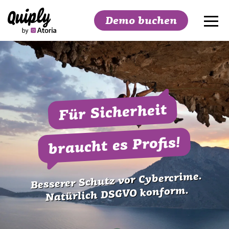
Demo buchen
Suchen
Für Sicherheit
braucht es Profis!
Besserer Schutz vor Cybercrime.
Natürlich DSGVO konform.