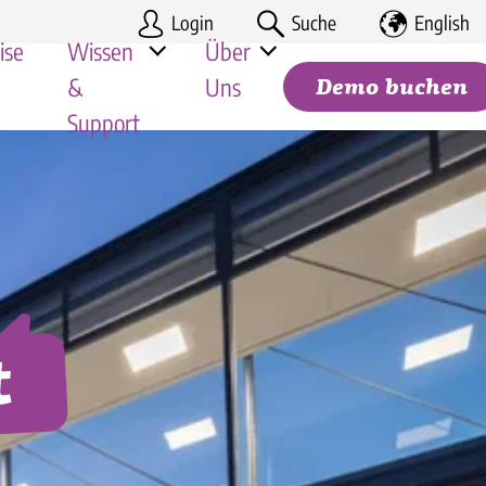
Login
Suche
English
ise
Wissen
Über
&
Uns
Demo buchen
Support
gung |
Deine Karriere
Handel
Mitarbeiter-Apps im Vergleich 2026
Partner-Programm
Tourismus
Kosten-Nutzen Rechnung
Suchen
mie & Franchise
Hilfe-Center für Kunden
le Unternehmen
Systemstatus
t
Rechtliche Dokumente