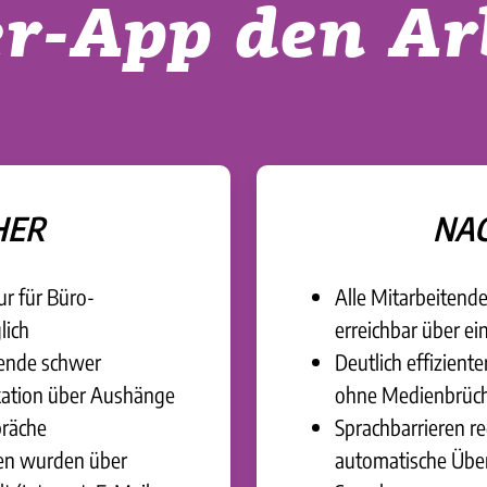
r-App den Ar
HER
NA
ur für Büro-
Alle Mitarbeitende
lich
erreichbar über ei
tende schwer
Deutlich effizien
kation über Aushänge
ohne Medienbrüc
präche
Sprachbarrieren re
nen wurden über
automatische Übe