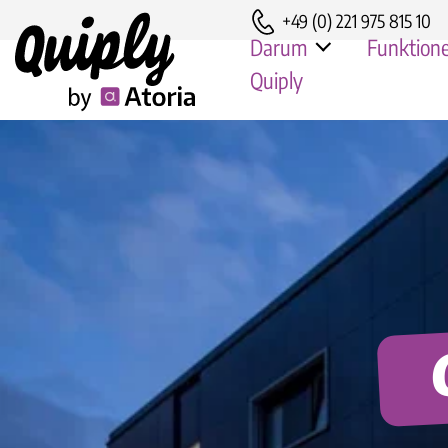
+49 (0) 221 975 815 10
Darum
Funktion
Quiply
Ursa-
Vorteile
Hengs
Sicherheit & DSGVO
Naef
Persönlicher Kundenser
Fränk
Ander