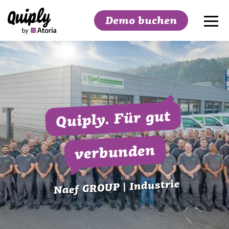
Demo buchen
Suchen
Quiply. Für gut
verbunden
Naef GROUP | Industrie