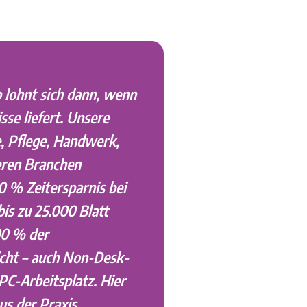
 lohnt sich dann, wenn
sse liefert. Unsere
, Pflege, Handwerk,
eren Branchen
0 % Zeitersparnis bei
bis zu 25.000 Blatt
00 % der
icht – auch Non-Desk-
C-Arbeitsplatz. Hier
us der Praxis.