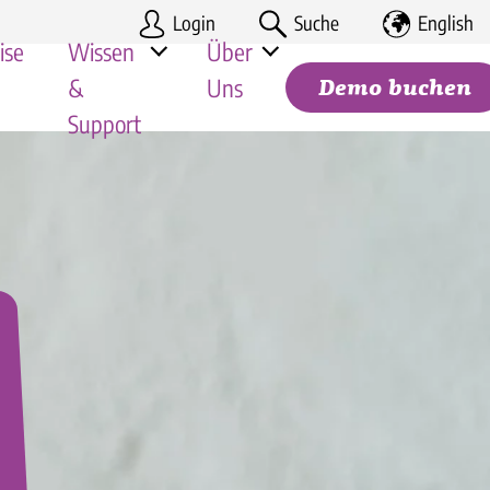
Login
Suche
English
ise
Wissen
Über
&
Uns
Demo buchen
Support
gung |
Deine Karriere
Handel
Mitarbeiter-Apps im Vergleich 2026
Partner-Programm
Tourismus
Kosten-Nutzen Rechnung
Suchen
mie & Franchise
Hilfe-Center für Kunden
le Unternehmen
Systemstatus
Rechtliche Dokumente