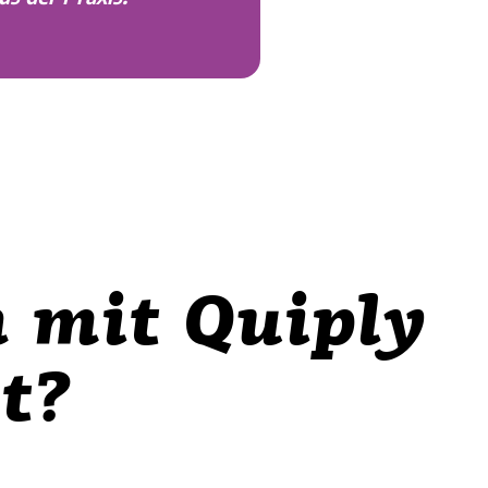
 mit Quiply
t?