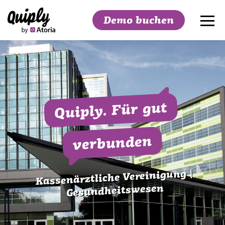
Demo buchen
Suchen
Quiply. Für gut
verbunden
Kassenärztliche Vereinigung |
Gesundheitswesen