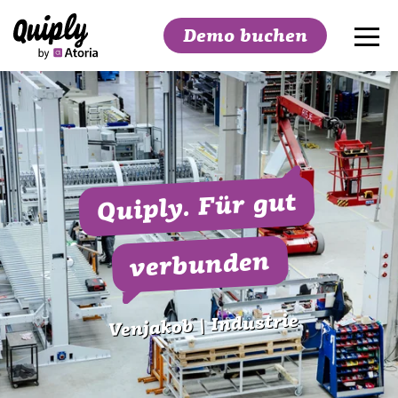
Demo buchen
Suchen
Quiply. Für gut
verbunden
Venjakob | Industrie